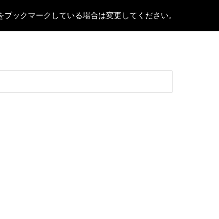
Lをブックマークしている場合は変更してください。
ion